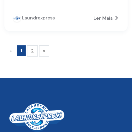
Laundrexpress
Ler Mais
«
1
2
»